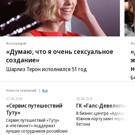
Фотогалерея
Фо
«Думаю, что я очень сексуальное
«
создание»
ж
н
Шарлиз Терон исполнился 51 год
6
Новости компаний
Все
07.08.2026
06.08.2026
«Сервис путешествий
ГК «Галс-Девелопмент
Туту»
В бизнес-центре «Адмирал» в
Южном порту залит первый ку
Сервис путешествий «Туту»
бетона
и «Нетмонет» поддержат
лучших сотрудников российских