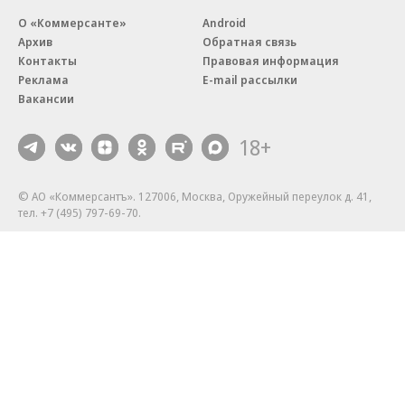
О «Коммерсанте»
Android
Архив
Обратная связь
Контакты
Правовая информация
Реклама
E-mail рассылки
Вакансии
18+
© АО «Коммерсантъ». 127006, Москва, Оружейный переулок д. 41,
тел. +7 (495) 797-69-70.
Сетевое издание «Коммерсантъ» (доменное имя сайта:
kommersant.ru) зарегистрировано Федеральной службой
по надзору в сфере связи, информационных технологий и массовых
коммуникаций (Роскомнадзор), регистрационный номер и дата
принятия решения о регистрации: серия
Эл № ФС77-76922
от 11 октября 2019 г.
Партнерские проекты/материалы, новости компаний, материалы
с пометкой «Промо» и «Официальное сообщение» опубликованы
на коммерческой основе.
На kommersant.ru применяются рекомендательные технологии.