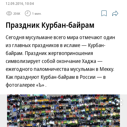
12.09.2016, 10:04
206K
1 мин.
Праздник Курбан-байрам
Сегодня мусульмане всего мира отмечают один
из главных праздников в исламе — Курбан-
байрам. Праздник жертвоприношения
символизирует собой окончание Хаджа —
ежегодного паломничества мусульман в Мекку.
Как празднуют Курбан-байрам в России — в
фотогалерее «Ъ» .
Развернуть на