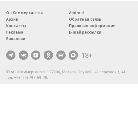
О «Коммерсанте»
Android
Архив
Обратная связь
Контакты
Правовая информация
Реклама
E-mail рассылки
Вакансии
18+
© АО «Коммерсантъ». 127006, Москва, Оружейный переулок д. 41,
тел. +7 (495) 797-69-70.
Сетевое издание «Коммерсантъ» (доменное имя сайта:
kommersant.ru) зарегистрировано Федеральной службой
по надзору в сфере связи, информационных технологий и массовых
коммуникаций (Роскомнадзор), регистрационный номер и дата
принятия решения о регистрации: серия
Эл № ФС77-76922
от 11 октября 2019 г.
Партнерские проекты/материалы, новости компаний, материалы
с пометкой «Промо» и «Официальное сообщение» опубликованы
на коммерческой основе.