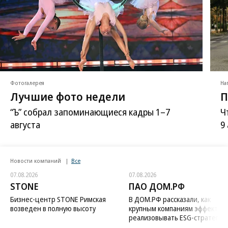
Фотогалерея
На
Лучшие фото недели
П
“Ъ” собрал запоминающиеся кадры 1–7
Ч
августа
9
Новости компаний
Все
07.08.2026
07.08.2026
STONE
ПАО ДОМ.РФ
Бизнес-центр STONE Римская
В ДОМ.РФ рассказали, как
возведен в полную высоту
крупным компаниям эффектив
реализовывать ESG-стратегию