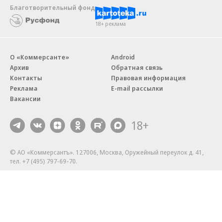
Благотворительный фонд
18+ реклама
О «Коммерсанте»
Android
Архив
Обратная связь
Контакты
Правовая информация
Реклама
E-mail рассылки
Вакансии
18+
© АО «Коммерсантъ». 127006, Москва, Оружейный переулок д. 41,
тел. +7 (495) 797-69-70.
Сетевое издание «Коммерсантъ» (доменное имя сайта:
kommersant.ru) зарегистрировано Федеральной службой
по надзору в сфере связи, информационных технологий и массовых
коммуникаций (Роскомнадзор), регистрационный номер и дата
принятия решения о регистрации: серия
Эл № ФС77-76922
от 11 октября 2019 г.