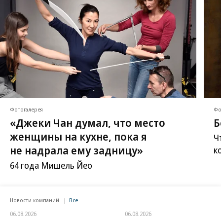
Фотогалерея
Фо
«Джеки Чан думал, что место
Б
женщины на кухне, пока я
Ч
не надрала ему задницу»
к
64 года Мишель Йео
Новости компаний
Все
06.08.2026
06.08.2026