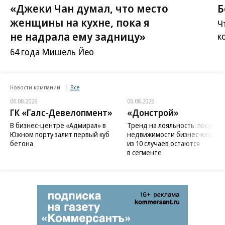
«Джеки Чан думал, что место
Б
женщины на кухне, пока я
Ч
не надрала ему задницу»
к
64 года Мишель Йео
Новости компаний
Все
06.08.2026
06.08.2026
ГК «Галс-Девелопмент»
«Донстрой»
В бизнес-центре «Адмирал» в
Тренд на лояльность: покупат
Южном порту залит первый куб
недвижимости бизнес-класса в
бетона
из 10 случаев остаются
в сегменте