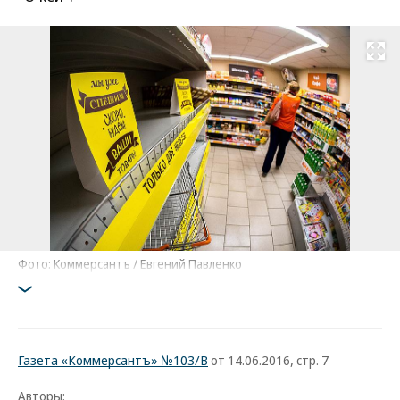
Развернуть на
Фото: Коммерсантъ / Евгений Павленко
Газета «Коммерсантъ» №103/В
от 14.06.2016, стр. 7
Авторы: