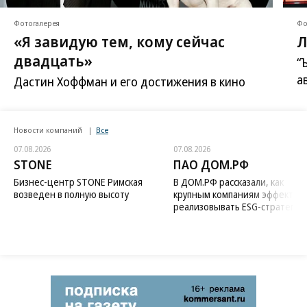
Фотогалерея
Фо
«Я завидую тем, кому сейчас
Л
двадцать»
“
а
Дастин Хоффман и его достижения в кино
Новости компаний
Все
07.08.2026
07.08.2026
STONE
ПАО ДОМ.РФ
Бизнес-центр STONE Римская
В ДОМ.РФ рассказали, как
возведен в полную высоту
крупным компаниям эффектив
реализовывать ESG-стратегию