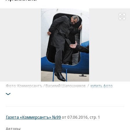
Развернуть на
Фото: Коммерсантъ / Василий Шапошников
/
купить фото
Газета «Коммерсантъ» №99
от 07.06.2016, стр. 1
Авторы: