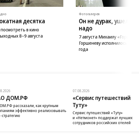
ядно
Фотогалерея
окатная десятка
Он не дурак, ушел ка
надо
 посмотреть в кино
выходных 8–9 августа
7 августа Михаилу «Горшку»
Горшеневу исполнилось бы 5
года
08.2026
07.08.2026
АО ДОМ.РФ
«Сервис путешествий
Туту»
ОМ.РФ рассказали, как крупным
паниям эффективно реализовывать
Сервис путешествий «Туту»
-стратегию
и «Нетмонет» поддержат лучших
сотрудников российских отелей