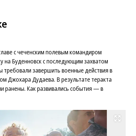
ке
 главе с чеченским полевым командиром
у на Буденновск с последующим захватом
ы требовали завершить военные действия в
ом Джохара Дудаева. В результате теракта
ли ранены. Как развивались события — в
Развернуть на весь экран