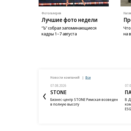
Фотогалерея
Нагл
Лучшие фото недели
Пр
“Ъ” собрал запоминающиеся
Что
кадры 1–7 августа
на 
Новости компаний
Все
07.08.2026
07.
STONE
П
Бизнес-центр STONE Римская возведен
В Д
в полную высоту
ком
ESG