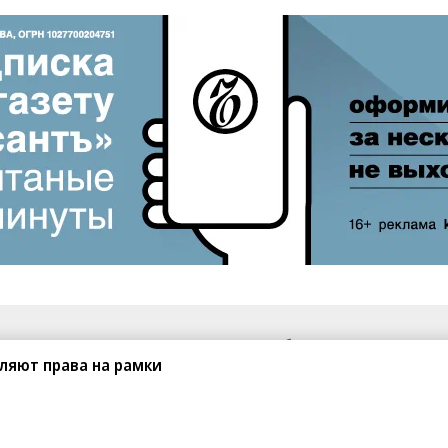
санте»
Реклама
Обратная связь
ляют права на рамки
Вакансии
Правовая информация
Android
E-mail рассылки