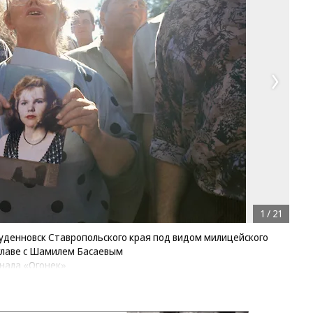
1
/
21
Буденновск Ставропольского края под видом милицейского
главе с Шамилем Басаевым
нала «Огонек»