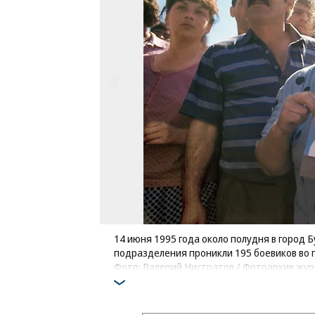
14 июня 1995 года около полудня в город 
подразделения проникли 195 боевиков во 
Фото: Валерий Нистратов / Фотоархив жур