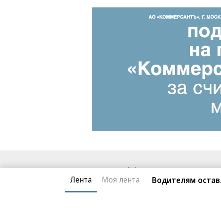
Благотворительный фонд
О «Коммер
Лента
Моя лента
Водителям остав
Архив
Контакты
18+ реклама