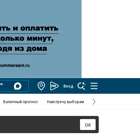
Вход
Коммерсантъ
FM
Валютный прогноз
Навстречу выборам
Скандал в FIFA
Названия опе
Колесников
Следующая
страница
ОК