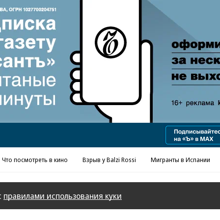
Реклама в «Ъ» www.kommersant.ru/ad
Что посмотреть в кино
Взрыв у Balzi Rossi
Мигранты в Испании
с
правилами использования куки