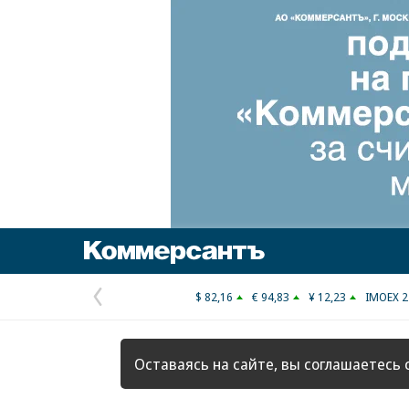
Коммерсантъ
$ 82,16
€ 94,83
¥ 12,23
IMOEX 2
Предыдущая
страница
Оставаясь на сайте, вы соглашаетесь 