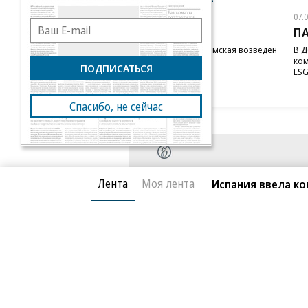
07.08.2026
07.
STONE
П
Бизнес-центр STONE Римская возведен
В Д
в полную высоту
ком
ПОДПИСАТЬСЯ
ESG
Спасибо, не сейчас
Лента
Моя лента
Испания ввела ко