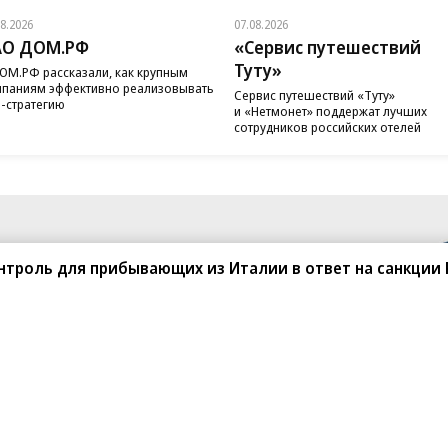
08.2026
07.08.2026
АО ДОМ.РФ
«Сервис путешествий
Туту»
ОМ.РФ рассказали, как крупным
паниям эффективно реализовывать
Сервис путешествий «Туту»
-стратегию
и «Нетмонет» поддержат лучших
сотрудников российских отелей
нтроль для прибывающих из Италии в ответ на санкции