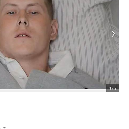
1
/
2
. 7