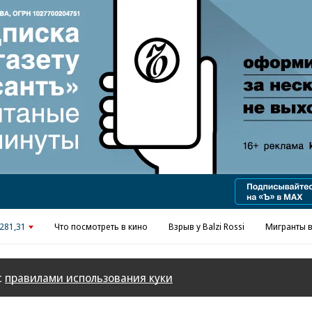
Реклама в «Ъ» www.kommersant.ru/ad
281,31
Что посмотреть в кино
Взрыв у Balzi Rossi
Мигранты в
с
правилами использования куки