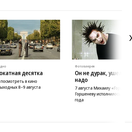
ядно
Фотогалерея
окатная десятка
Он не дурак, ушел ка
надо
 посмотреть в кино
выходных 8–9 августа
7 августа Михаилу «Горшку»
Горшеневу исполнилось бы 5
года