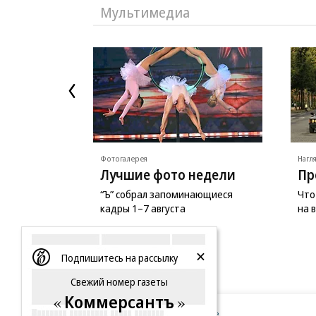
Мультимедиа
Фотогалерея
Нагл
Лучшие фото недели
Пр
“Ъ” собрал запоминающиеся
Что
кадры 1–7 августа
на 
Подпишитесь на рассылку
Свежий номер газеты
Коммерсантъ
Новости компаний
Все