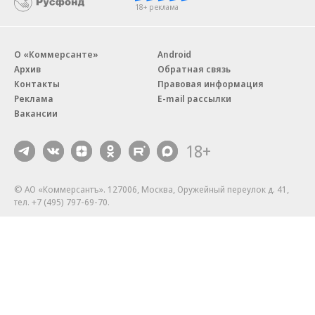
18+ реклама
О «Коммерсанте»
Android
Архив
Обратная связь
Контакты
Правовая информация
Реклама
E-mail рассылки
Вакансии
18+
© АО «Коммерсантъ». 127006, Москва, Оружейный переулок д. 41,
тел. +7 (495) 797-69-70.
Сетевое издание «Коммерсантъ» (доменное имя сайта:
kommersant.ru) зарегистрировано Федеральной службой
по надзору в сфере связи, информационных технологий и массовых
коммуникаций (Роскомнадзор), регистрационный номер и дата
принятия решения о регистрации: серия
Эл № ФС77-76922
от 11 октября 2019 г.
Партнерские проекты/материалы, новости компаний, материалы