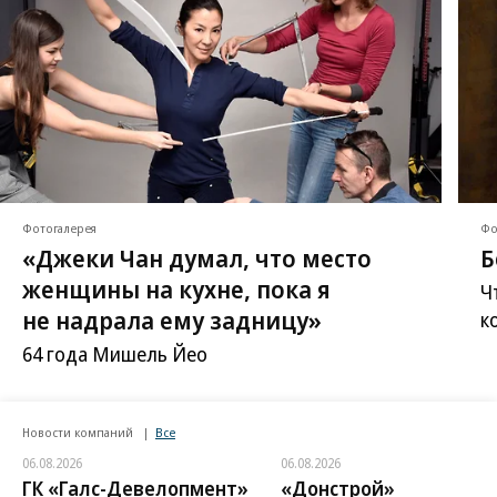
/
купить фото
/
купить фото
Фотогалерея
Фо
«Джеки Чан думал, что место
Б
женщины на кухне, пока я
Ч
не надрала ему задницу»
к
64 года Мишель Йео
Новости компаний
Все
06.08.2026
06.08.2026
ГК «Галс-Девелопмент»
«Донстрой»