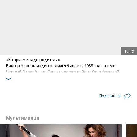
1
/
15
«В харизме надо родиться»
Виктор Черномырдин родился 9 апреля 1938 года в селе
Черный Отрог (ныне Саракташского района Оренбургской
области). Он был младшим сыном, кроме него в семье росли
еще четыре ребенка. В 19 лет Черномырдин окончил
техническое училище и начал работать слесарем на Орском
/
купить фото
Поделиться
нефтеперерабатывающем заводе имени Чкалова, где
/
купить фото
впоследствии стал начальником технологической установки
/
купить фото
Фото: ТАСС
/
купить фото
Мультимедиа