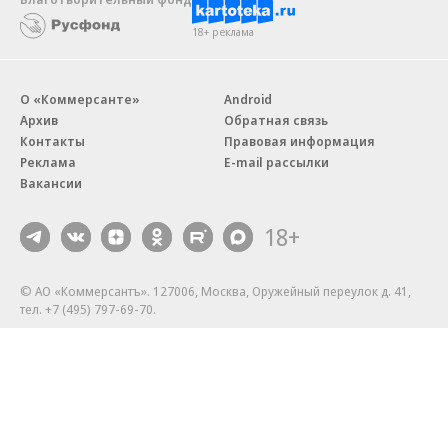
18+ реклама
О «Коммерсанте»
Android
Архив
Обратная связь
Контакты
Правовая информация
Реклама
E-mail рассылки
Вакансии
18+
© АО «Коммерсантъ». 127006, Москва, Оружейный переулок д. 41,
тел. +7 (495) 797-69-70.
Сетевое издание «Коммерсантъ» (доменное имя сайта:
kommersant.ru) зарегистрировано Федеральной службой
по надзору в сфере связи, информационных технологий и массовых
коммуникаций (Роскомнадзор), регистрационный номер и дата
принятия решения о регистрации: серия
Эл № ФС77-76922
от 11 октября 2019 г.