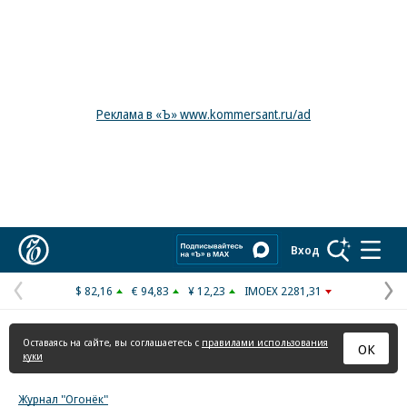
Реклама в «Ъ» www.kommersant.ru/ad
Коммерсантъ
Вход
$ 82,16
€ 94,83
¥ 12,23
IMOEX 2281,31
Предыдущая
С
страница
с
Оставаясь на сайте, вы соглашаетесь с
правилами использования
ОК
куки
Журнал "Огонёк"