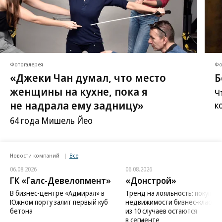
Фотогалерея
Фо
«Джеки Чан думал, что место
Б
женщины на кухне, пока я
Ч
не надрала ему задницу»
к
64 года Мишель Йео
Новости компаний
Все
06.08.2026
06.08.2026
ГК «Галс-Девелопмент»
«Донстрой»
В бизнес-центре «Адмирал» в
Тренд на лояльность: покупат
Южном порту залит первый куб
недвижимости бизнес-класса в
бетона
из 10 случаев остаются
в сегменте