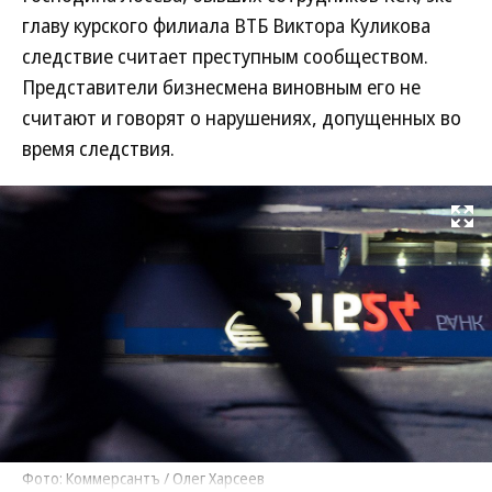
главу курского филиала ВТБ Виктора Куликова
следствие считает преступным сообществом.
Представители бизнесмена виновным его не
считают и говорят о нарушениях, допущенных во
время следствия.
Развернуть на
Фото: Коммерсантъ / Олег Харсеев