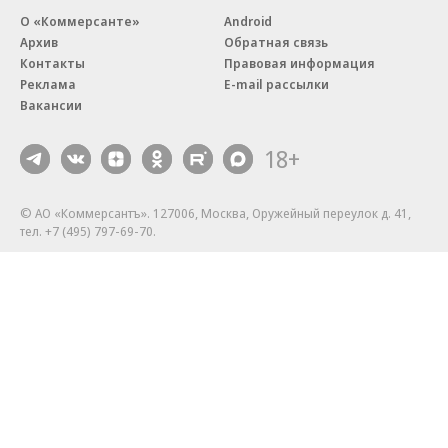
О «Коммерсанте»
Android
Архив
Обратная связь
Контакты
Правовая информация
Реклама
E-mail рассылки
Вакансии
18+
© АО «Коммерсантъ». 127006, Москва, Оружейный переулок д. 41,
тел. +7 (495) 797-69-70.
Сетевое издание «Коммерсантъ» (доменное имя сайта:
kommersant.ru) зарегистрировано Федеральной службой
по надзору в сфере связи, информационных технологий и массовых
коммуникаций (Роскомнадзор), регистрационный номер и дата
принятия решения о регистрации: серия
Эл № ФС77-76922
от 11 октября 2019 г.
Партнерские проекты/материалы, новости компаний, материалы
с пометкой «Промо» и «Официальное сообщение» опубликованы
на коммерческой основе.
На kommersant.ru применяются рекомендательные технологии.