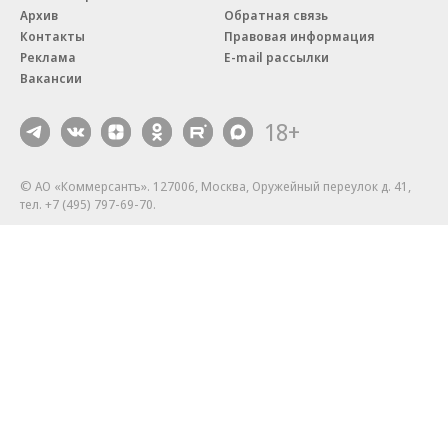
Архив
Обратная связь
Контакты
Правовая информация
Реклама
E-mail рассылки
Вакансии
18+
© АО «Коммерсантъ». 127006, Москва, Оружейный переулок д. 41,
тел. +7 (495) 797-69-70.
Сетевое издание «Коммерсантъ» (доменное имя сайта:
kommersant.ru) зарегистрировано Федеральной службой
по надзору в сфере связи, информационных технологий и массовых
коммуникаций (Роскомнадзор), регистрационный номер и дата
принятия решения о регистрации: серия
Эл № ФС77-76922
от 11 октября 2019 г.
Партнерские проекты/материалы, новости компаний, материалы
с пометкой «Промо» и «Официальное сообщение» опубликованы
на коммерческой основе.
На kommersant.ru применяются рекомендательные технологии.
Подробнее