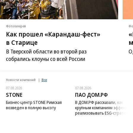
Фотогалерея
Фо
Как прошел «Карандаш-фест»
«
в Старице
м
В Тверской области во второй раз
О
собрались клоуны со всей России
Новости компаний
Все
07.08.2026
07.08.2026
STONE
ПАО ДОМ.РФ
Бизнес-центр STONE Римская
В ДОМ.РФ рассказали, как
возведен в полную высоту
крупным компаниям эффектив
реализовывать ESG-стратегию