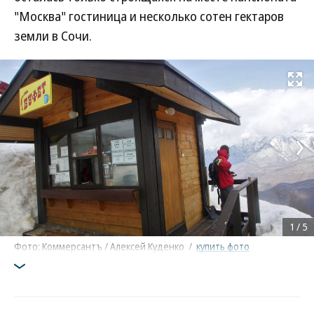
"Москва" гостиница и несколько сотен гектаров
земли в Сочи.
Развернуть на
1
/
5
Фото: Коммерсантъ / Алексей Куденко
/
купить фото