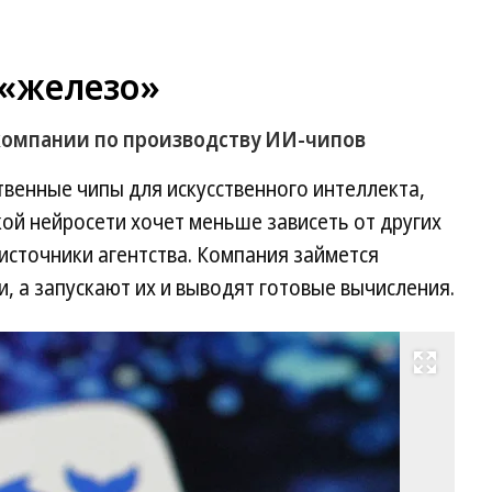
 «железо»
компании по производству ИИ-чипов
венные чипы для искусственного интеллекта,
кой нейросети хочет меньше зависеть от других
источники агентства. Компания займется
, а запускают их и выводят готовые вычисления.
Развернуть на весь экран
Фо
Ев
Ра
Ко