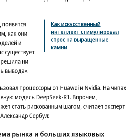
д появятся
Как искусственный
интеллект стимулировал
м, как они
спрос на выращенные
оделей и
камни
ас существует
е решила ни
ть вывода».
ьзовал процессоры от Huawei и Nvidia. На чипах
овную модель DeepSeek-R1. Впрочем,
жет стать рискованным шагом, считает эксперт
 Александр Сербул:
ема рынка и больших языковых