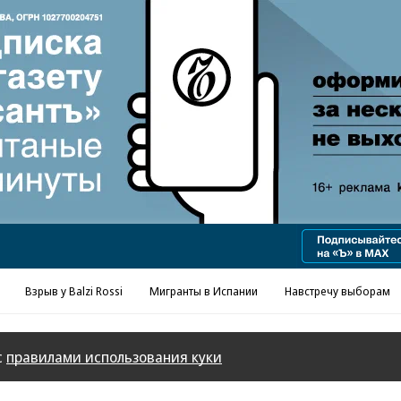
Реклама в «Ъ» www.kommersant.ru/ad
Взрыв у Balzi Rossi
Мигранты в Испании
Навстречу выборам
с
правилами использования куки