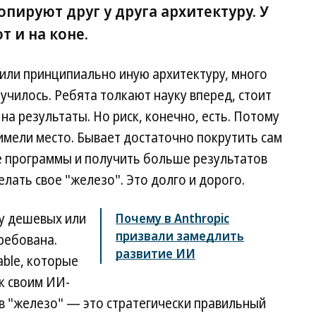
опируют друг у друга архитектуру. У
т и на коне.
или принципиально иную архитектуру, много
лучилось. Ребята толкают науку вперед, стоит
а результаты. Но риск, конечно, есть. Потому
имели место. Бывает достаточно покрутить сам
е программы и получить больше результатов
лать свое "железо". Это долго и дорого.
у дешевых или
Почему в Anthropic
призвали замедлить
ребована.
развитие ИИ
able, которые
к своим ИИ-
в "железо" — это стратегически правильный