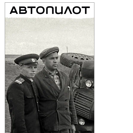
то:
гений
зумный,
ммерсантъ