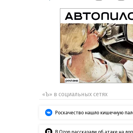
«Ъ» в социальных сетях
Роскачество нашло кишечную пало
В Ozon рассказали об атаке на ло