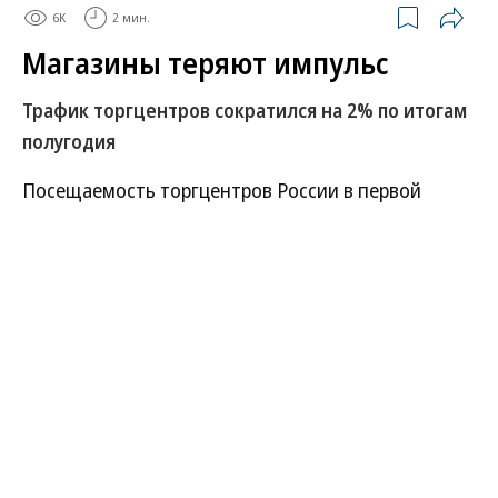
6K
2 мин.
Магазины теряют импульс
Трафик торгцентров сократился на 2% по итогам
полугодия
Посещаемость торгцентров России в первой
половине 2026 года снизилась на 2%. Продажи
некоторых арендаторов таких площадей упали на
20%. Отказ от импульсных визитов становится
привычным для рынка торговой недвижимости.
Развернуть на