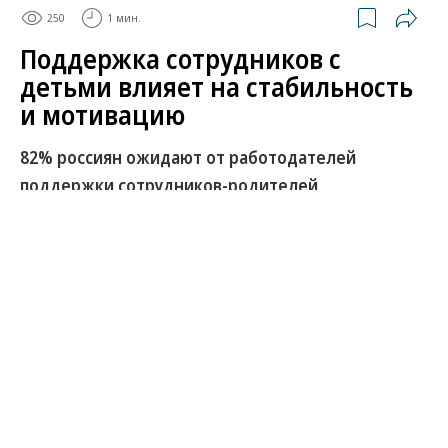
250
1 мин.
Поддержка сотрудников с
детьми влияет на стабильность
и мотивацию
82% россиян ожидают от работодателей
поддержки сотрудников-родителей
Семейные программы помогают снижать
конфликт между работой и личной жизнью и
повышают лояльность персонала.
Развернуть на