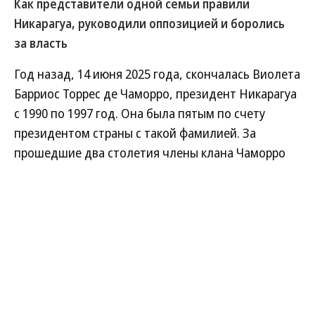
Как представители одной семьи правили
Никарагуа, руководили оппозицией и боролись
за власть
Год назад, 14 июня 2025 года, скончалась Виолета
Барриос Торрес де Чаморро, президент Никарагуа
с 1990 по 1997 год. Она была пятым по счету
президентом страны с такой фамилией. За
прошедшие два столетия члены клана Чаморро
устраивали государственные перевороты, сидели
в тюрьме, эмигрировали, не раз приходили к
власти или, потеряв ее, уходили в оппозицию
очередному правящему режиму.
Развернуть на