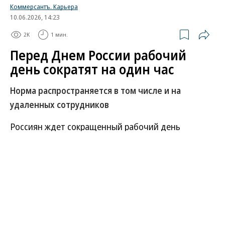
Коммерсантъ. Карьера
10.06.2026, 14:23
2K
1 мин.
Перед Днем России рабочий
день сократят на один час
Норма распространяется в том числе и на
удаленных сотрудников
Россиян ждет сокращенный рабочий день
накануне Дня России. В четверг, 11 июня,
продолжительность работы для большинства
сотрудников будет уменьшена на один час в
соответствии с Трудовым кодексом.
Развернуть на