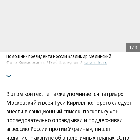
1
/
3
Помощник президента России Владимир Мединский
Фото: Коммерсантъ / Глеб Щелкунов
/
купить фото
/
купить фото
/
купить фото
В этом контексте также упоминается патриарх
Московский и всея Руси Кирилл, которого следует
внести в санкционный список, поскольку «он
последовательно оправдывал и поддерживал
агрессию России против Украины», пишет
издание. Накануне об аналогичных планах ЕС по