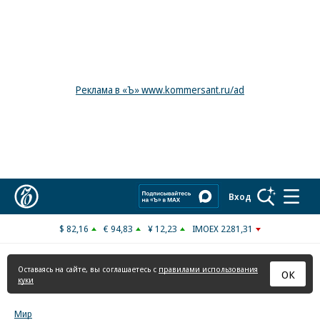
Реклама в «Ъ» www.kommersant.ru/ad
Коммерсантъ
Вход
$ 82,16
€ 94,83
¥ 12,23
IMOEX 2281,31
Оставаясь на сайте, вы соглашаетесь с
правилами использования
ОК
куки
Мир