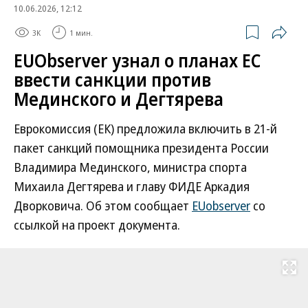
10.06.2026, 12:12
3K
1 мин.
EUObserver узнал о планах ЕС
ввести санкции против
Мединского и Дегтярева
Еврокомиссия (ЕК) предложила включить в 21-й
пакет санкций помощника президента России
Владимира Мединского, министра спорта
Михаила Дегтярева и главу ФИДЕ Аркадия
Дворковича. Об этом сообщает
EUobserver
со
ссылкой на проект документа.
Развернуть на