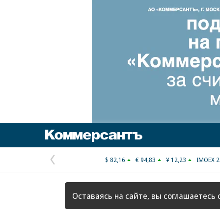
Коммерсантъ
$ 82,16
€ 94,83
¥ 12,23
IMOEX 2
Предыдущая
страница
Оставаясь на сайте, вы соглашаетесь 