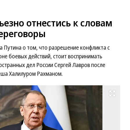
ьезно отнестись к словам
переговоры
 Путина о том, что разрешение конфликта с
зоне боевых действий, стоит воспринимать
ностранных дел России Сергей Лавров после
деша Халилуром Рахманом.
Развернуть на весь экран
Фо
Гл
Ще
Ко