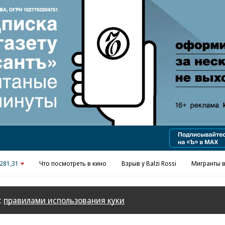
Реклама в «Ъ» www.kommersant.ru/ad
281,31
Что посмотреть в кино
Взрыв у Balzi Rossi
Мигранты в
с
правилами использования куки