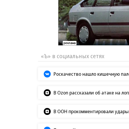
«Ъ» в социальных сетях
Роскачество нашло кишечную пало
В Ozon рассказали об атаке на ло
В ООН прокомментировали удары В