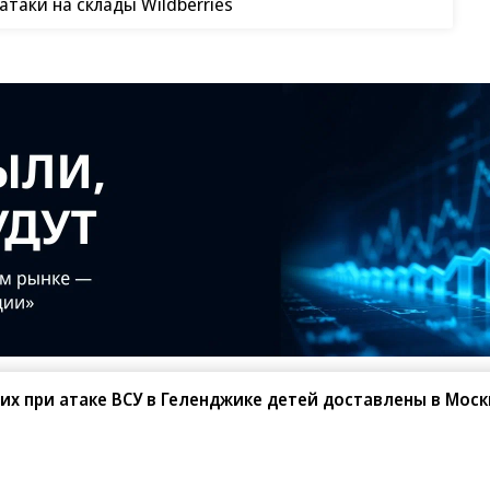
таки на склады Wildberries
х при атаке ВСУ в Геленджике детей доставлены в Моск
черпание "духа