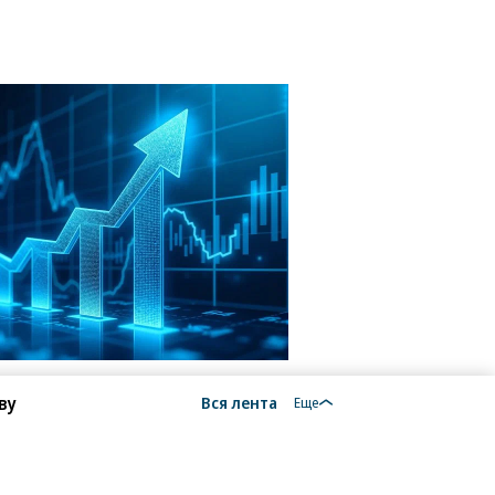
ву
Вся лента
Еще