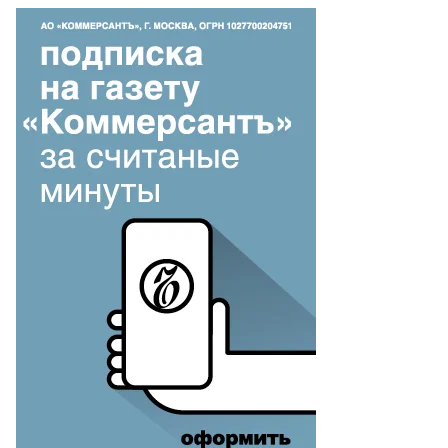
то:
еб
лкунов,
ммерсантъ