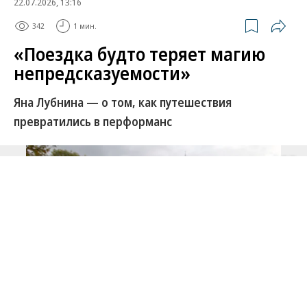
22.07.2026, 13:16
342
1 мин.
«Поездка будто теряет магию
непредсказуемости»
Яна Лубнина — о том, как путешествия
превратились в перформанс
Развернуть на