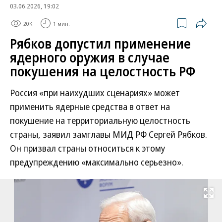
03.06.2026, 19:02
20K
1 мин.
Рябков допустил применение
ядерного оружия в случае
покушения на целостность РФ
Россия «при наихудших сценариях» может
применить ядерные средства в ответ на
покушение на территориальную целостность
страны, заявил замглавы МИД РФ Сергей Рябков.
Он призвал страны относиться к этому
предупреждению «максимально серьезно».
Развернуть на