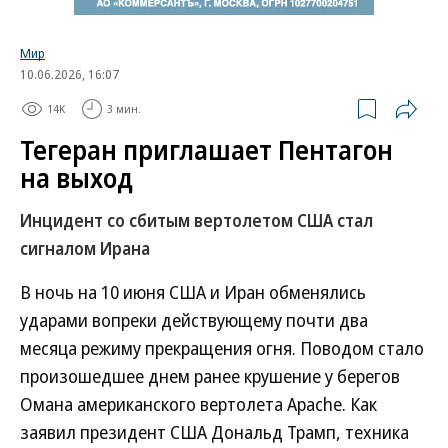
ограничения. Роль играют внебюджетные
источники и частные индустриальные
Мир
10.06.2026, 16:07
партнеры.
14K
3 мин.
Первый «срез» плана структурных изменений
Тегеран приглашает Пентагон
показал: значения по всем основным
на выход
индикаторам технологического развития
достигнуты.
Инцидент со сбитым вертолетом США стал
Запуск инвестиционных проектов не связан
сигналом Ирана
исключительно с доступом к западным
В ночь на 10 июня США и Иран обменялись
технологиям, нужно исходить из своих
ударами вопреки действующему почти два
собственных потенциалов и компетенций.
месяца режиму прекращения огня. Поводом стало
Параллельный импорт
произошедшее днем ранее крушение у берегов
Омана американского вертолета Apache. Как
Механизм временный и ситуативный. Объемы
заявил президент США Дональд Трамп, техника
его применения снижаются, но резкой отмены