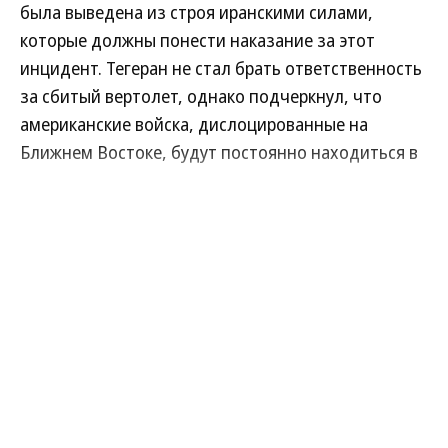
была выведена из строя иранскими силами,
не планируется.
которые должны понести наказание за этот
Микроэлектроника и
инцидент. Тегеран не стал брать ответственность
редкоземельные металлы
за сбитый вертолет, однако подчеркнул, что
американские войска, дислоцированные на
Самая сложная задача — микроэлектроника.
Ближнем Востоке, будут постоянно находиться в
Серийно производим чипы 300–90 нм. В 2025
зоне риска, поэтому должны покинуть регион.
году выпустили собственный литограф на 350
нм, в 2026-м планируем выйти на 130 нм.
Читать полностью
Развернуть на
По запасам редкоземельных металлов (РЗМ)
Россия — на втором месте в мире после
Китая. Государство становится локомотивом
отрасли, так как из-за падения цен проекты
перестали быть рентабельными для частного
бизнеса.
Расширение круга участников проектов по