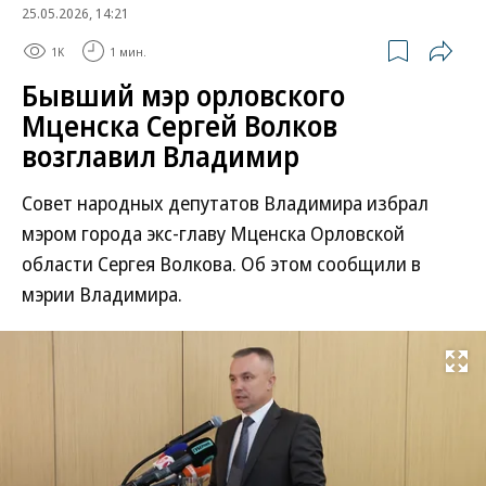
25.05.2026, 14:21
1K
1 мин.
Бывший мэр орловского
Мценска Сергей Волков
возглавил Владимир
Совет народных депутатов Владимира избрал
мэром города экс-главу Мценска Орловской
области Сергея Волкова. Об этом сообщили в
мэрии Владимира.
Развернуть на