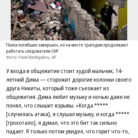
Поиск погибших завершен, но на месте трагедии продолжают
работать следователи СКР
Фото: Pavel Bednyakov, AP
У входа в общежитие стоит худой мальчик, 14-
летний Дима — сторожит дорогие колонки своего
друга Никиты, который тоже съезжает из
общежития. Дима любит музыку и ночью даже не
понял, что слышит взрывы. «Когда *****
[случилась атака], я слушал музыку, и когда *****
[грохотало], я думал, что это бит так сильно
падает. Я только потом увидел, что горит что-то,