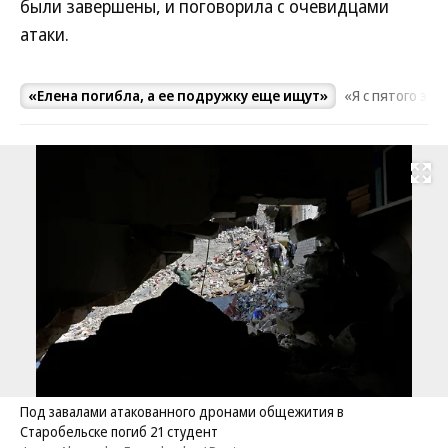
были завершены, и поговорила с очевидцами
атаки.
ь»
«Елена погибла, а ее подружку еще ищут»
«Я с пятого эт
Развернуть на
Под завалами атакованного дронами общежития в
Старобельске погиб 21 студент