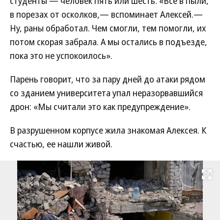
студенты — человек пять или шесть. «Все в пыли,
в порезах от осколков,— вспоминает Алексей.—
Ну, раны обработал. Чем смогли, тем помогли, их
потом скорая забрала. А мы остались в подъезде,
пока это не успокоилось».
Парень говорит, что за пару дней до атаки рядом
со зданием университета упал неразорвавшийся
дрон: «Мы считали это как предупреждение».
В разрушенном корпусе жила знакомая Алексея. К
счастью, ее нашли живой.
Развернуть на