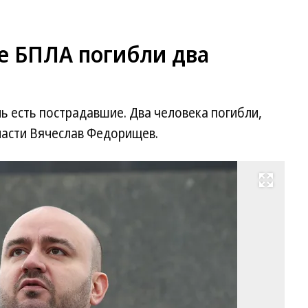
е БПЛА погибли два
ь есть пострадавшие. Два человека погибли,
асти Вячеслав Федорищев.
Развернуть на весь экран
Гу
Са
об
Вя
Ф
Фо
Ю