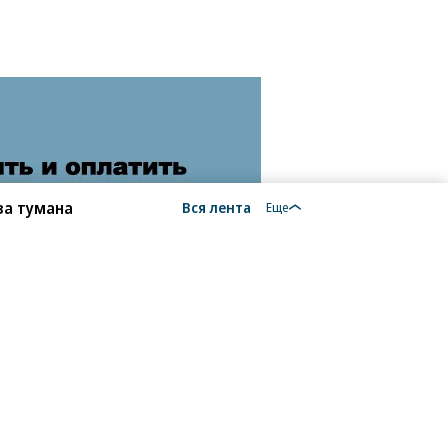
за тумана
Вся лента
Еще