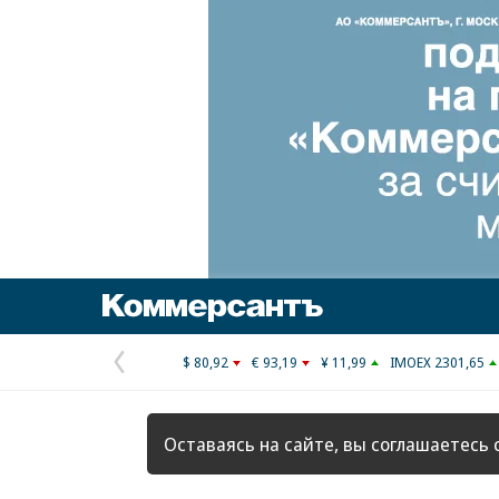
Коммерсантъ
$ 80,92
€ 93,19
¥ 11,99
IMOEX 2301,65
Предыдущая
страница
Оставаясь на сайте, вы соглашаетесь 