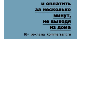
релец,
ммерсантъ