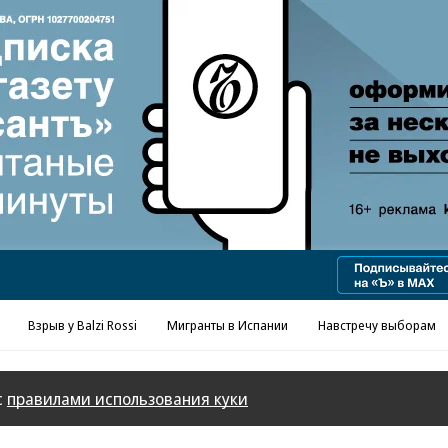
Реклама в «Ъ» www.kommersant.ru/ad
Взрыв у Balzi Rossi
Мигранты в Испании
Навстречу выборам
с
правилами использования куки