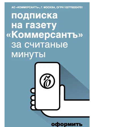
бернатор
марской
ласти
чеслав
едорищев
то:
рий