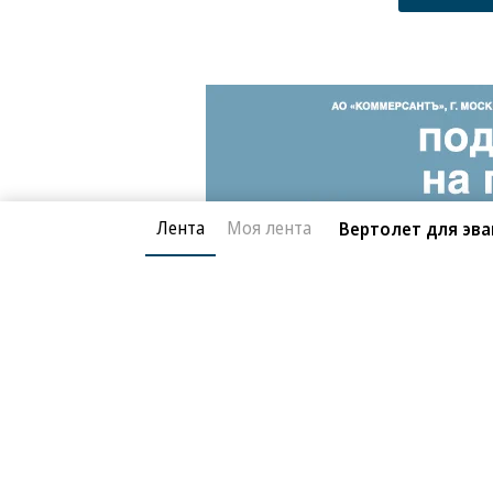
Лента
Моя лента
Вертолет для эва
Мир
07.06.2026, 18:26
Морской бой без п
15K