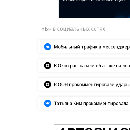
«Ъ» в социальных сетях
Мобильный трафик в мессенджер
В Ozon рассказали об атаке на ло
В ООН прокомментировали удары В
Татьяна Ким прокомментировала а