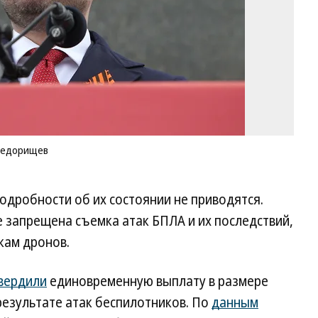
Ст
Ко
 Федорищев
одробности об их состоянии не приводятся.
е запрещена съемка атак БПЛА и их последствий,
кам дронов.
вердили
единовременную выплату в размере
 результате атак беспилотников. По
данным