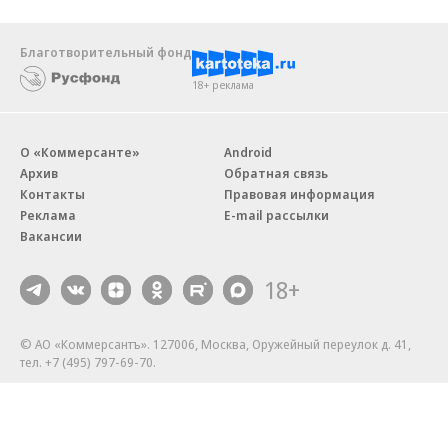
Благотворительный фонд
18+ реклама
О «Коммерсанте»
Android
Архив
Обратная связь
Контакты
Правовая информация
Реклама
E-mail рассылки
Вакансии
18+
© АО «Коммерсантъ». 127006, Москва, Оружейный переулок д. 41,
тел. +7 (495) 797-69-70.
Сетевое издание «Коммерсантъ» (доменное имя сайта:
kommersant.ru) зарегистрировано Федеральной службой
по надзору в сфере связи, информационных технологий и массовых
коммуникаций (Роскомнадзор), регистрационный номер и дата