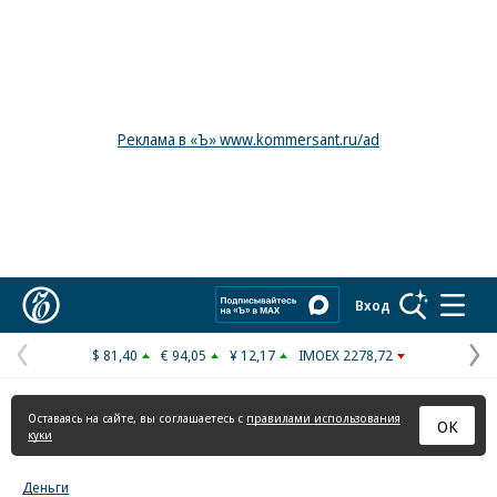
Реклама в «Ъ» www.kommersant.ru/ad
Коммерсантъ
Вход
$ 81,40
€ 94,05
¥ 12,17
IMOEX 2278,72
Предыдущая
С
страница
с
Оставаясь на сайте, вы соглашаетесь с
правилами использования
ОК
куки
Деньги