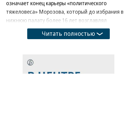
означает конец карьеры «политического
тяжеловеса» Морозова, который до избрания в
нижнюю палату более 16 лет возглавлял
Ульяновскую область.
Читать полностью
Развернуть на
Сергей Морозов
Фото: Антон Новодерёжкин, Коммерсантъ