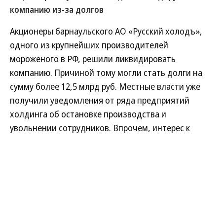
компанию из-за долгов
Акционеры барнаульского АО «Русский холодъ»,
одного из крупнейших производителей
мороженого в РФ, решили ликвидировать
компанию. Причиной тому могли стать долги на
сумму более 12,5 млрд руб. Местные власти уже
получили уведомления от ряда предприятий
холдинга об остановке производства и
увольнении сотрудников. Впрочем, интерес к
активам компании проявляет инвестгруппа А1,
планирующая выкупить бизнес вместе с
обязательствами.
Развернуть на