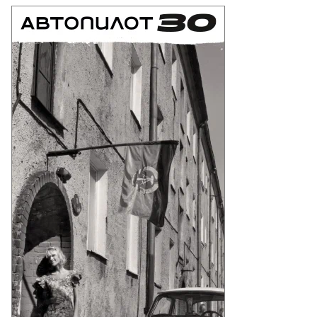
то:
нстантин
кошкин,
ммерсантъ