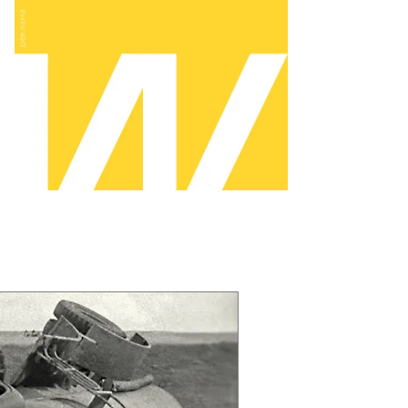
кошкин
ммерсантъ