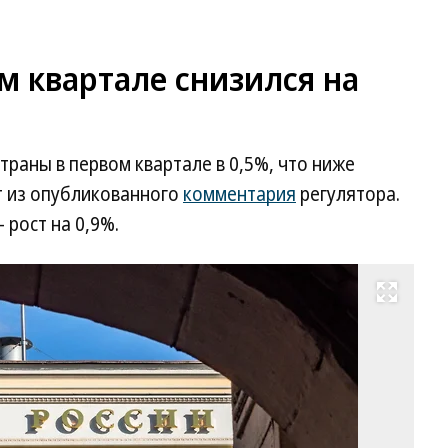
м квартале снизился на
траны в первом квартале в 0,5%, что ниже
т из опубликованного
комментария
регулятора.
 рост на 0,9%.
Развернуть на весь экран
Фо
Ко
Ко
Ко