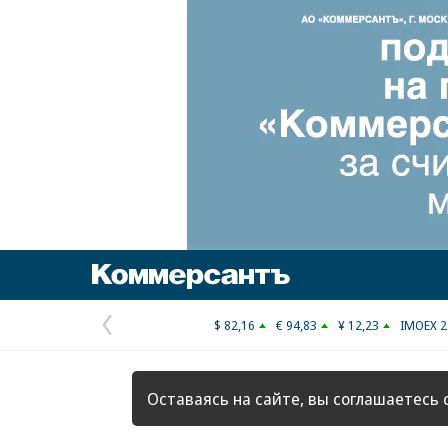
Коммерсантъ
$ 82,16
€ 94,83
¥ 12,23
IMOEX 2
Предыдущая
страница
Оставаясь на сайте, вы соглашаетесь 