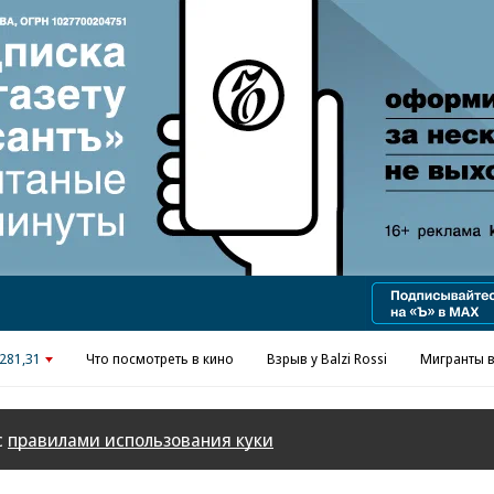
Реклама в «Ъ» www.kommersant.ru/ad
281,31
Что посмотреть в кино
Взрыв у Balzi Rossi
Мигранты в
с
правилами использования куки