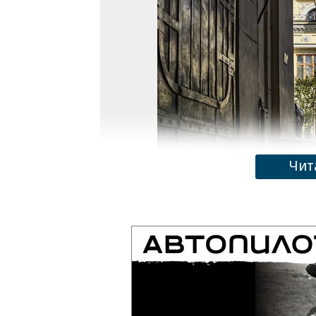
Чит
Фото: Константин Кокошкин / Коммерсан
«Базовый сценарий Банка России пр
бюджетная политика будет способ
сохранение первичного структурно