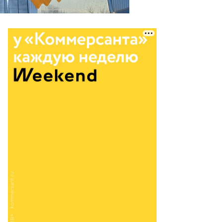
то:
нстантин