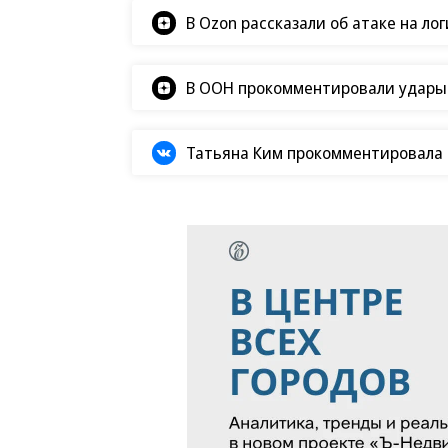
В Ozon рассказали об атаке на ло
В ООН прокомментировали удары В
Татьяна Ким прокомментировала а