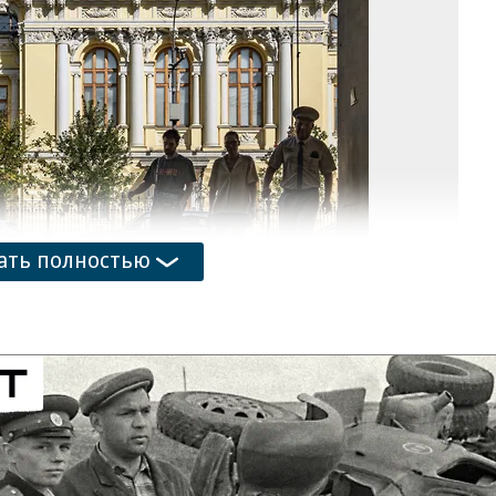
Ко
/
Ко
ать полностью
тъ
едполагал, что на среднесрочном горизонте
ствовать замедлению инфляции. Однако
го дефицита бюджета до 2029 года может