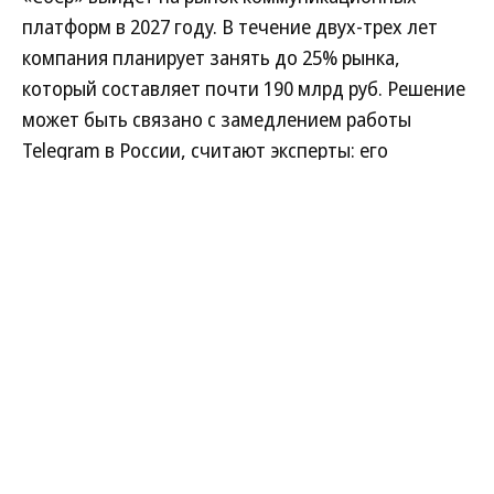
платформ в 2027 году. В течение двух-трех лет
компания планирует занять до 25% рынка,
который составляет почти 190 млрд руб. Решение
может быть связано с замедлением работы
Telegram в России, считают эксперты: его
использовала значительная часть компаний для
коммуникаций. Но они напоминают, что сегмент в
России уже сформировался и «Сберу» может быть
сложно конкурировать со зрелыми игроками.
Развернуть на
Читать полностью