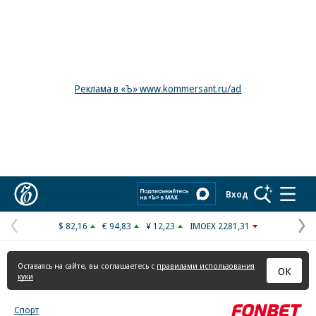
Реклама в «Ъ» www.kommersant.ru/ad
Коммерсантъ
Вход
$ 82,16
€ 94,83
¥ 12,23
IMOEX 2281,31
Предыдущая
С
страница
с
Оставаясь на сайте, вы соглашаетесь с
правилами использования
ОК
куки
Спорт