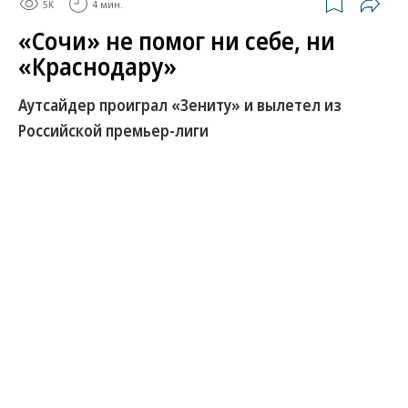
5K
4 мин.
«Сочи» не помог ни себе, ни
«Краснодару»
Аутсайдер проиграл «Зениту» и вылетел из
Российской премьер-лиги
В 29-м туре чемпионата России по футболу
«Зенит» одолел «Сочи» — 2:1. Победа над
аутсайдером далась петербуржцам очень тяжело,
ведь они уступали после первого тайма. «Зенит»
вышел на первое место, на два очка опередив
«Краснодар», которому предстоит встретиться в
Москве с «Динамо». Тем временем «Сочи»
попрощался с премьер-лигой после того, как
махачкалинское «Динамо» добилось ничьей с
«Ахматом» — 1:1. В борьбе за третье место