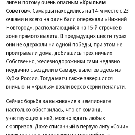
лиге и потому очень опасным
«Крыльям
Советов»
. Самарцы находились на 14-м месте с 23
очками и всего на один балл опережали «Нижний
Новгород», располагающийся на 15-й строчке в
зоне прямого вылета. В предыдущих шести турах
они не одержали ни одной победы, при этом не
проигрывали дома, добившись трех ничьих.
Собственно, железнодорожники сами недавно
неудачно съездили в Самару, вылетев здесь из
Кубка России. Тогда матч также завершился
вничью, и «Крылья» взяли верх в серии пенальти.
Сейчас борьба за выживание в чемпионате
настолько обострилась, что от команд,
участвующих в ней, можно ждать любых
сюрпризов. Даже списанный в первую лигу «Сочи»
неожиданно выдал серию из трех побед, а