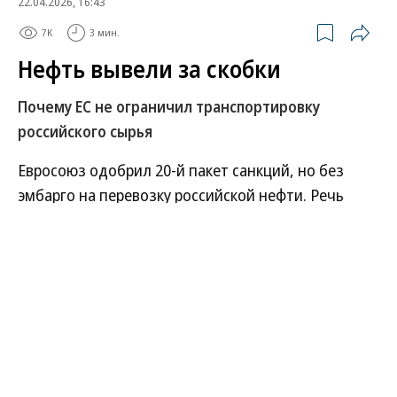
22.04.2026, 16:43
7K
3 мин.
Нефть вывели за скобки
Почему ЕС не ограничил транспортировку
российского сырья
Евросоюз одобрил 20-й пакет санкций, но без
эмбарго на перевозку российской нефти. Речь
идет о запрете для европейских компаний
предоставлять любые услуги по транспортировке
сырья морским путем по всему миру. Этот пункт
был центральным элементом очередного пакета
ограничений. Изначально предполагалось, что
Еврокомиссия примет 20-й пакет санкций в
феврале, однако Венгрия и Словакия выступили
против. Они требовали от Киева возобновить