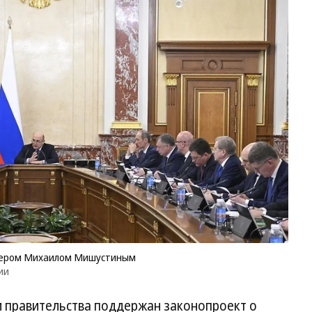
За
пр
во
гл
с
пр
М
М
Фо
Пр
Ро
Ф
мьером Михаилом Мишустиным
ии
ии правительства поддержан законопроект о