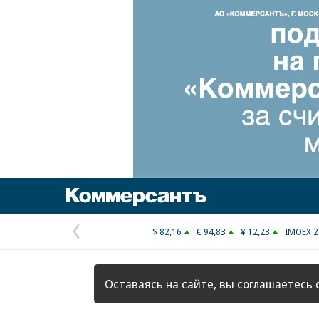
Коммерсантъ
$ 82,16
€ 94,83
¥ 12,23
IMOEX 2
Предыдущая
страница
Оставаясь на сайте, вы соглашаетесь 