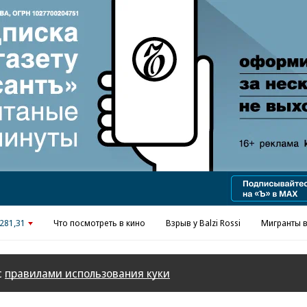
Реклама в «Ъ» www.kommersant.ru/ad
281,31
Что посмотреть в кино
Взрыв у Balzi Rossi
Мигранты в
с
правилами использования куки