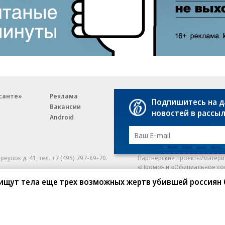
санте»
Реклама
Обратная связь
Подпишитесь на 
Вакансии
Правовая информация
новостей в рассы
Android
E-mail рассылки
реулок д. 41,
тел. +7 (495) 797-69-70.
Партнерские проекты/матери
«Промо» и «Официальное со
а: kommersant.ru) зарегистрировано
 ищут тела еще трех возможных жертв убившей россиян
нформационных технологий
На kommersant.ru применяют
ционный номер и дата принятия
1 октября 2019 г.