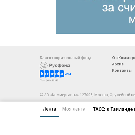
Благотворительный фонд
О «Коммер
Архив
Контакты
18+ реклама
© АО «Коммерсантъ». 127006, Москва, Оружейный пе
Сетевое издание «Коммерсантъ» (доменное имя сайт
Лента
Моя лента
ТАСС: в Таиланде
Федеральной службой по надзору в сфере связи, и
и массовых коммуникаций (Роскомнадзор), регистра
решения о регистрации: серия
Эл № ФС77-76922
от 1