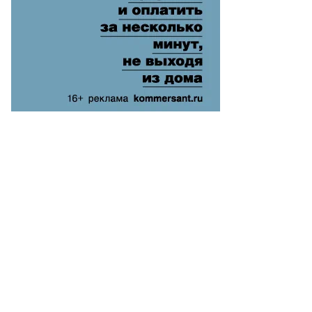
то:
ад
красов,
ммерсантъ