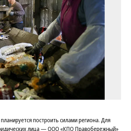
Фо
Вл
Не
Ко
планируется построить силами региона. Для
юридических лица — ООО «КПО Правобережный»