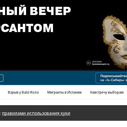
Реклама в «Ъ» www.kommersant.ru/ad
Взрыв у Balzi Rossi
Мигранты в Испании
Навстречу выборам
с
правилами использования куки