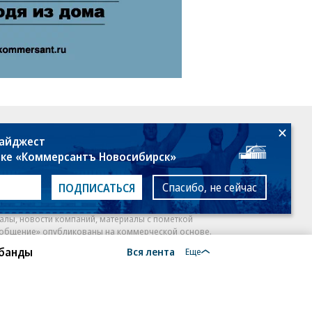
18+
дайджест
лке «Коммерсантъ Новосибирск»
Спасибо, не сейчас
ПОДПИСАТЬСЯ
алы, новости компаний, материалы с пометкой
общение» опубликованы на коммерческой основе.
 банды
Вся лента
ся рекомендательные технологии.
Подробнее
Еще