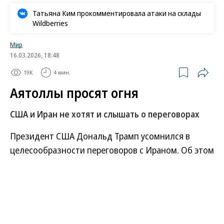
Татьяна Ким прокомментировала атаки на склады
Wildberries
Мир
16.03.2026, 18:48
19K
4 мин.
Аятоллы просят огня
США и Иран не хотят и слышать о переговорах
Президент США Дональд Трамп усомнился в
целесообразности переговоров с Ираном. Об этом
он заявил вечером в воскресенье, 15 марта, после
того как в эфире CBS министр иностранных дел
Исламской Республики Аббас Аракчи выступил
против диалога с Вашингтоном. Сейчас, в
условиях активной фазы боевых действий,