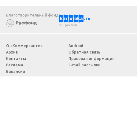
Благотворительный фонд
18+ реклама
О «Коммерсанте»
Android
Архив
Обратная связь
Контакты
Правовая информация
Реклама
E-mail рассылки
Вакансии
18+
© АО «Коммерсантъ». 127006, Москва, Оружейный переулок д. 41,
тел. +7 (495) 797-69-70.
Сетевое издание «Коммерсантъ» (доменное имя сайта:
kommersant.ru) зарегистрировано Федеральной службой
по надзору в сфере связи, информационных технологий и массовых
коммуникаций (Роскомнадзор), регистрационный номер и дата