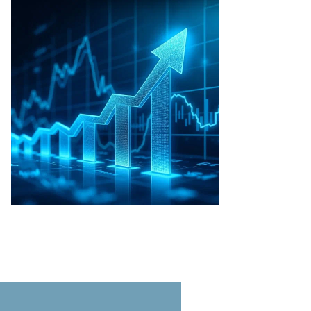
араж
нукян
то:
гений
зумный,
ммерсантъ