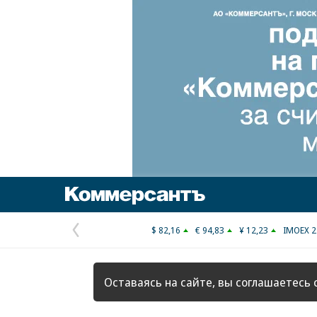
Коммерсантъ
$ 82,16
€ 94,83
¥ 12,23
IMOEX 2
Предыдущая
страница
Оставаясь на сайте, вы соглашаетесь 