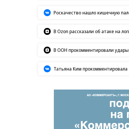
Роскачество нашло кишечную пало
В Ozon рассказали об атаке на ло
В ООН прокомментировали удары В
Татьяна Ким прокомментировала а