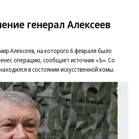
ние генерал Алексеев
ир Алексеев, на которого 6 февраля было
енес операцию, сообщает источник «Ъ». Со
находился в состоянии искусственной комы.
Развернуть на весь экран
Вл
Ал
Фо
М
Ро