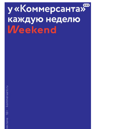
адимир
ексеев
то:
инобороны
ссии