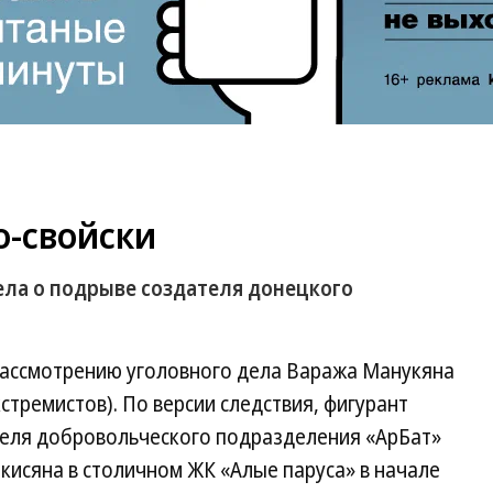
о-свойски
ела о подрыве создателя донецкого
 рассмотрению уголовного дела Ваража Манукяна
кстремистов). По версии следствия, фигурант
теля добровольческого подразделения «АрБат»
кисяна в столичном ЖК «Алые паруса» в начале