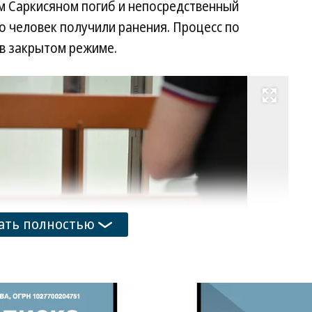
м Саркисяном погиб и непосредственный
о человек получили ранения. Процесс по
 в закрытом режиме.
Развернуть на весь экран
В
Ма
Фо
Ев
Ра
Ко
ать полностью