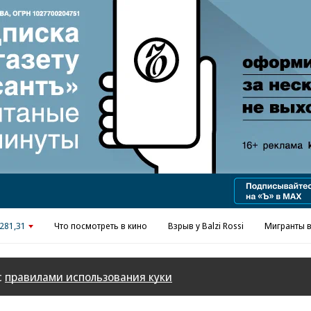
Реклама в «Ъ» www.kommersant.ru/ad
281,31
Что посмотреть в кино
Взрыв у Balzi Rossi
Мигранты в
с
правилами использования куки