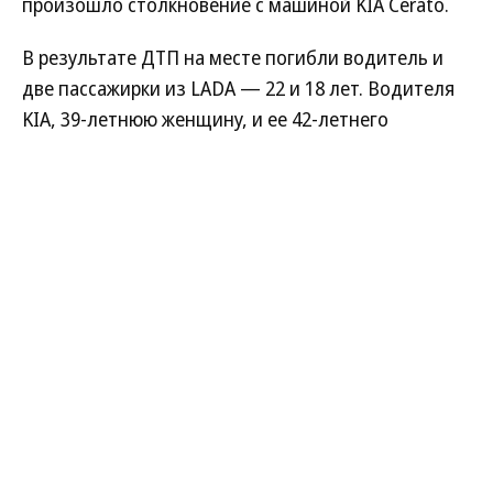
произошло столкновение с машиной KIA Cerato.
В результате ДТП на месте погибли водитель и
две пассажирки из LADA — 22 и 18 лет. Водителя
KIA, 39-летнюю женщину, и ее 42-летнего
пассажира госпитализировали. Сейчас сотрудники
полиции выясняют все обстоятельства
случившегося.
Алла Чижова
Читайте нас в
Дзене
и во
Вконтакте
Ярославль
07.08.2026, 21:39
578
1 мин.