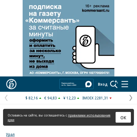
Реклама в «Ъ» www.kommersant.ru/ad
Коммерсантъ
Вход
$ 82,16
€ 94,83
¥ 12,23
IMOEX 2281,31
Предыдущая
С
страница
с
Оставаясь на сайте, вы соглашаетесь с
правилами использования
ОК
куки
Урал