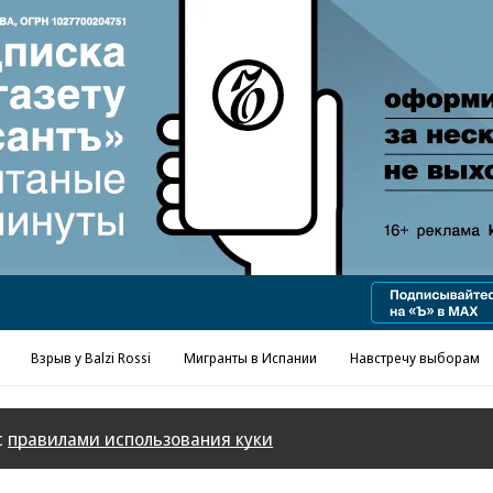
Реклама в «Ъ» www.kommersant.ru/ad
Взрыв у Balzi Rossi
Мигранты в Испании
Навстречу выборам
с
правилами использования куки