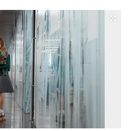
Развернуть на весь экран
Фо
Ев
Ра
Ко