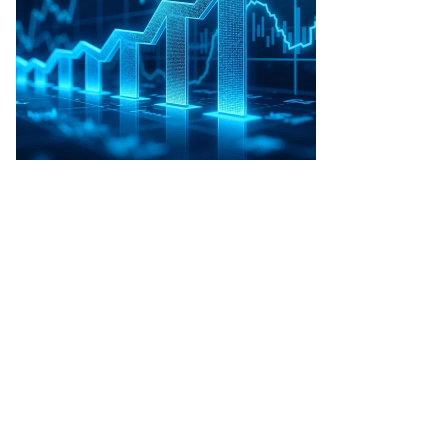
то:
гений
зумный,
ммерсантъ