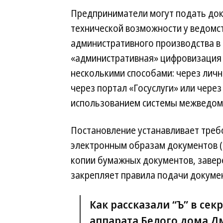
Предприниматели могут подать док
технической возможности у ведомс
административного производства в 
«административная» цифровизация 
несколькими способами: через личн
через портал «Госуслуги» или чере
использованием системы межведомс
Постановление устанавливает требо
электронным образам документов 
копии бумажных документов, завер
закрепляет правила подачи докумен
Как рассказали “Ъ” в се
аппарата Белого дома Д