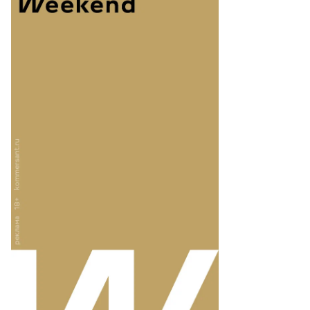
то:
еб
лкунов,
ммерсантъ