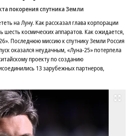
кта покорения спутника Земли
теть на Луну. Как рассказал глава корпорации
ть шесть космических аппаратов. Как ожидается,
-26». Последнюю миссию к спутнику Земли Россия
апуск оказался неудачным, «Луна-25» потерпела
-китайскому проекту по созданию
соединились 13 зарубежных партнеров,
Развернуть на весь экран
Фо
Гл
Ще
Ко