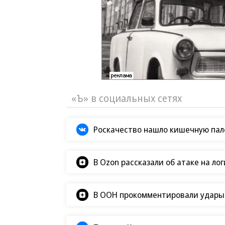
«Ъ» в социальных сетях
Роскачество нашло кишечную пало
В Ozon рассказали об атаке на ло
В ООН прокомментировали удары В