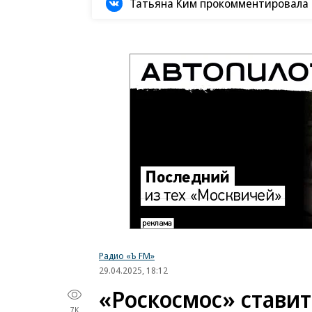
Татьяна Ким прокомментировала а
Радио «Ъ FM»
29.04.2025, 18:12
«Роскосмос» ставит
7K