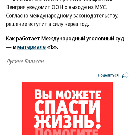
Венгрия уведомит ООН о выходе из МУС.
Согласно международному законодательству,
решение вступит в силу через год.
Как работает Международный уголовный суд
— в
материале
«Ъ».
Лусине Баласян
Поделиться
Новости партнеров
ВСУ точно получат десятки тысяч новых
солдат
Путин озвучил итоговый план СВО
Зеленский неожиданно высказался о
возвращении Крыма