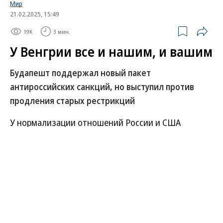
В Ozon рассказали об атаке на логистический центр в
Татарстане
В ООН прокомментировали удары ВСУ по складам
Wildberries
Татьяна Ким прокомментировала атаки на склады
Wildberries
Мир
21.02.2025, 15:49
19K
3 мин.
У Венгрии все и нашим, и вашим
Будапешт поддержал новый пакет
антироссийских санкций, но выступил против