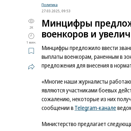
Политика
27.03.2025, 09:53
Минцифры предлож
2K
военкоров и увелич
1 мин.
Минцифры предложило ввести звани
выплаты военкорам, раненным в зо
предложения для внесения в нормат
«Многие наши журналисты работают 
являются участниками боевых дейст
сожалению, некоторые из них получ
сообщении в
Telegram-канале
ведом
Министерство предлагает следующ