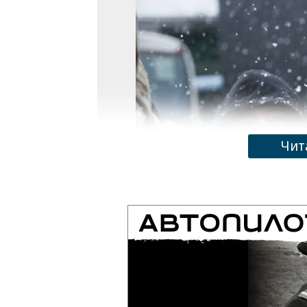
Чит
Фото: Роман Яровицын, Коммерсантъ
Законопроект закрепляет статус ветер