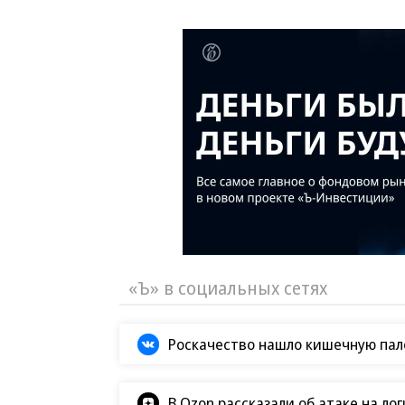
«Ъ» в социальных сетях
Роскачество нашло кишечную пало
В Ozon рассказали об атаке на ло