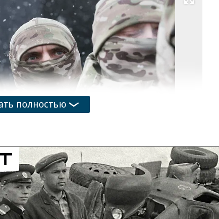
Развернуть на весь экран
Фо
Р
Яр
Ко
ать полностью
анов и инвалидов боевых действий за лицами,