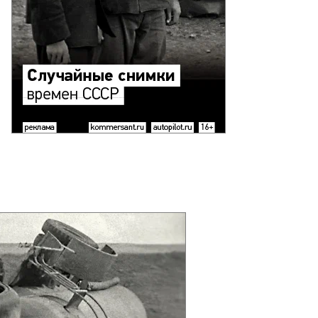
то:
оман
овицын,
ммерсантъ