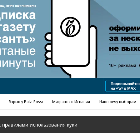
Реклама в «Ъ» www.kommersant.ru/ad
Взрыв у Balzi Rossi
Мигранты в Испании
Навстречу выборам
с
правилами использования куки