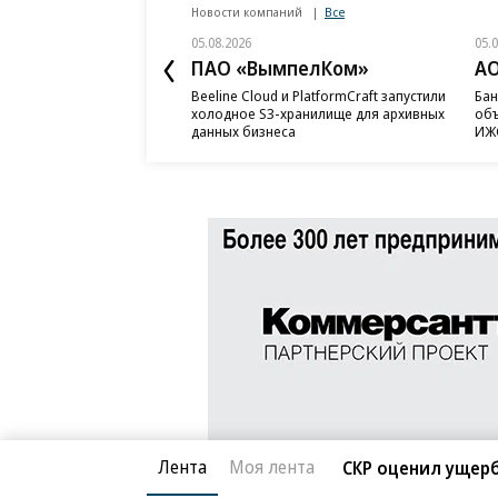
Новости компаний
Все
05.08.2026
05.
ПАО «ВымпелКом»
АО
Beeline Cloud и PlatformCraft запустили
Бан
холодное S3-хранилище для архивных
объ
данных бизнеса
ИЖС
Лента
Моя лента
СКР оценил ущерб