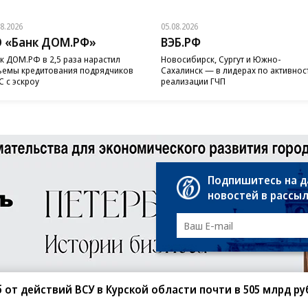
08.2026
05.08.2026
 «Банк ДОМ.РФ»
ВЭБ.РФ
к ДОМ.РФ в 2,5 раза нарастил
Новосибирск, Сургут и Южно-
емы кредитования подрядчиков
Сахалинск — в лидерах по активнос
 с эскроу
реализации ГЧП
Подпишитесь на 
новостей в рассы
 от действий ВСУ в Курской области почти в 505 млрд р