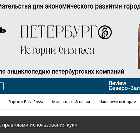
Реклама в «Ъ» www.kommersant.ru/ad
Взрыв у Balzi Rossi
Мигранты в Испании
Навстречу выборам
с
правилами использования куки