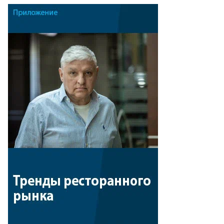
то:
ександр
ряков,