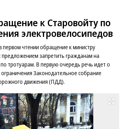
ращение к Старовойту по
ния электровелосипедов
в первом чтении обращение к министру
с предложением запретить гражданам на
по тротуарам. В первую очередь речь идет о
е ограничения Законодательное собрание
дорожного движения (ПДД).
Развернуть на весь экран
Фо
Ал
Ко