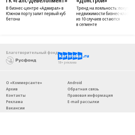
ГК «Галс-Девелопмент»
«Донстрой»
В бизнес-центре «Адмирал» в
Тренд на лояльность: покупат
Южном порту залит первый куб
недвижимости бизнес-класса в
бетона
из 10 случаев остаются
в сегменте
Благотворительный фонд
18+ реклама
О «Коммерсанте»
Android
Архив
Обратная связь
Контакты
Правовая информация
Реклама
E-mail рассылки
Вакансии
18+