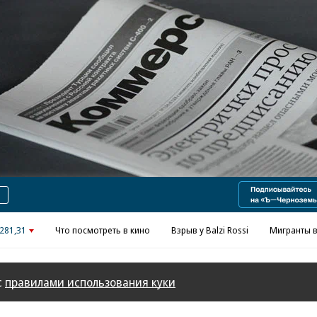
Реклама в «Ъ» www.kommersant.ru/ad
281,31
Что посмотреть в кино
Взрыв у Balzi Rossi
Мигранты в
с
правилами использования куки