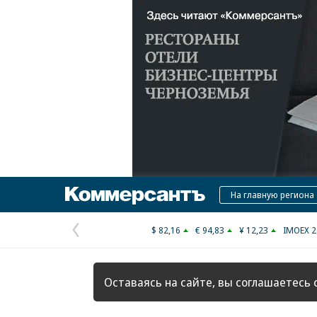
Коммерсантъ
На главную региона
$ 82,16
€ 94,83
¥ 12,23
IMOEX 2
Предыдущая
страница
Оставаясь на сайте, вы соглашаетесь 