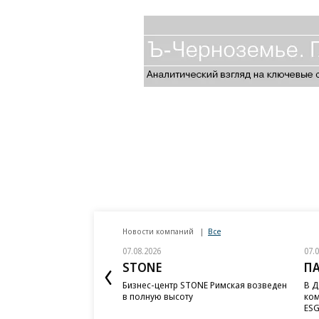
Новости компаний
Все
07.08.2026
07.
STONE
П
Бизнес-центр STONE Римская возведен
В Д
в полную высоту
ком
ESG