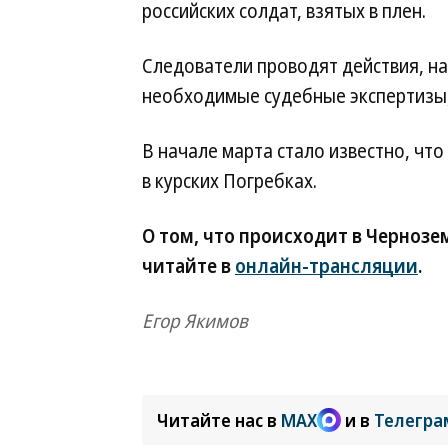
российских солдат, взятых в плен.
Следователи проводят действия, н
необходимые судебные экспертизы,
В начале марта стало известно, чт
в курских Погребках.
О том, что происходит в Чернозем
читайте в
онлайн-трансляции
.
Егор Якимов
Читайте нас в
MAX
и в
Телегра