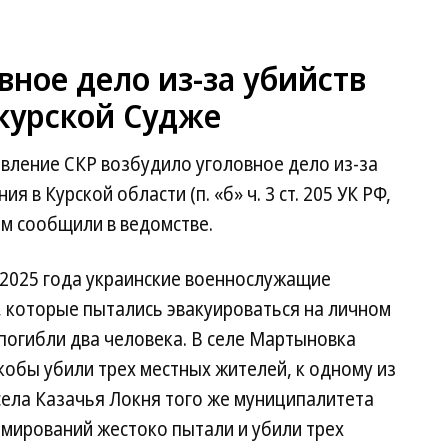
вное дело из-за убийств
курской Судже
вление СКР возбудило уголовное дело из-за
 в Курской области (п. «б» ч. 3 ст. 205 УК РФ,
ом сообщили в ведомстве.
е 2025 года украинские военнослужащие
, которые пытались эвакуироваться на личном
 погибли два человека. В селе Мартыновка
обы убили трех местных жителей, к одному из
села Казачья Локня того же муниципалитета
рмирований жестоко пытали и убили трех