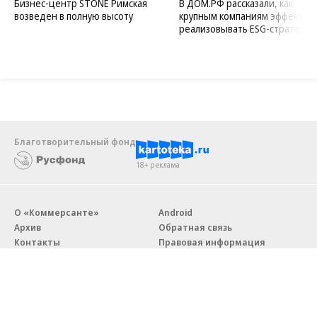
Бизнес-центр STONE Римская
В ДОМ.РФ рассказали, как
возведен в полную высоту
крупным компаниям эффектив
реализовывать ESG-стратегию
Благотворительный фонд
18+ реклама
О «Коммерсанте»
Android
Архив
Обратная связь
Контакты
Правовая информация
Реклама
E-mail рассылки
Вакансии
18+