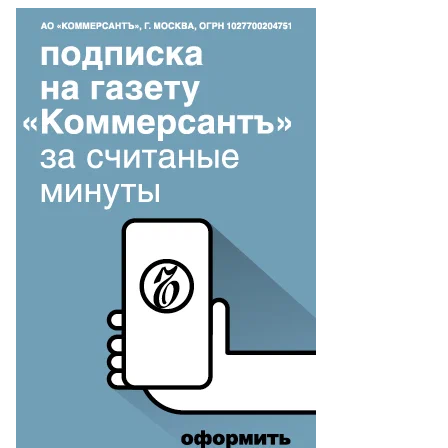
то:
митрий
бедев,
ммерсантъ