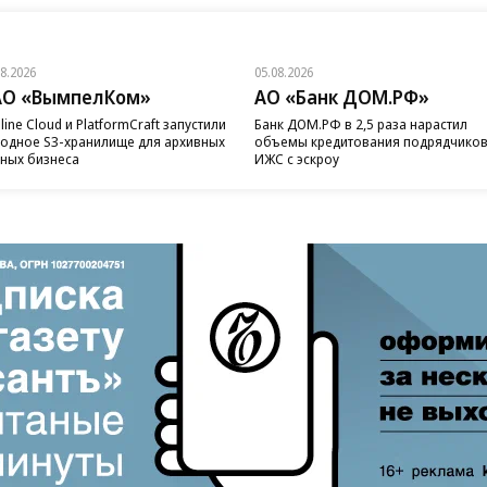
08.2026
05.08.2026
АО «ВымпелКом»
АО «Банк ДОМ.РФ»
line Cloud и PlatformCraft запустили
Банк ДОМ.РФ в 2,5 раза нарастил
одное S3-хранилище для архивных
объемы кредитования подрядчико
ных бизнеса
ИЖС с эскроу