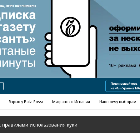
Реклама в «Ъ» www.kommersant.ru/ad
Взрыв у Balzi Rossi
Мигранты в Испании
Навстречу выборам
с
правилами использования куки