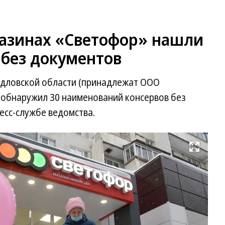
газинах «Светофор» нашли
 без документов
ердловской области (принадлежат ООО
 обнаружил 30 наименований консервов без
есс-службе ведомства.
Развернуть на весь экран
Фо
Д
Ле
Ко