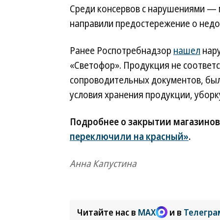
Среди консервов с нарушениями — м
направили предостережение о недо
Ранее Роспотребнадзор
нашел
нару
«Светофор». Продукция не соответс
сопроводительных документов, был
условия хранения продукции, убор
Подробнее о закрытии магазинов
переключили на красный»
.
Анна Капустина
Читайте нас в
MAX
и в
Телегра