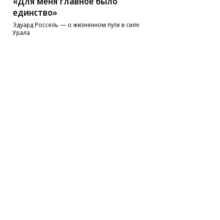
«Для меня главное было
единство»
Эдуард Россель — о жизненном пути и силе
Урала