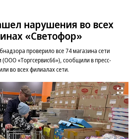
ашел нарушения во всех
зинах «Светофор»
бнадзора проверило все 74 магазина сети
 (ООО «Торгсервис66»), сообщили в пресс-
ли во всех филиалах сети.
Развернуть на весь экран
Фо
Ев
Па
Ко