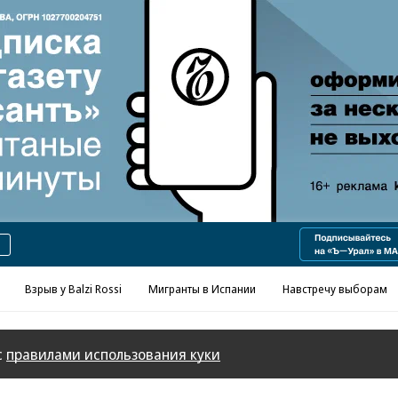
Реклама в «Ъ» www.kommersant.ru/ad
Взрыв у Balzi Rossi
Мигранты в Испании
Навстречу выборам
с
правилами использования куки