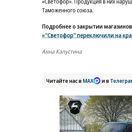
«Светофор». Продукция в них нару
Таможенного союза.
Подробнее о закрытии магазинов
«"Светофор" переключили на кр
Анна Капустина
Читайте нас в
MAX
и в
Телегра