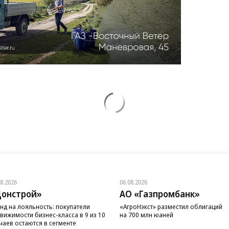
08.2026
06.08.2026
онстрой»
АО «Газпромбанк»
нд на лояльность: покупатели
«АгроНэкст» разместил облигаций
вижимости бизнес-класса в 9 из 10
на 700 млн юаней
чаев остаются в сегменте