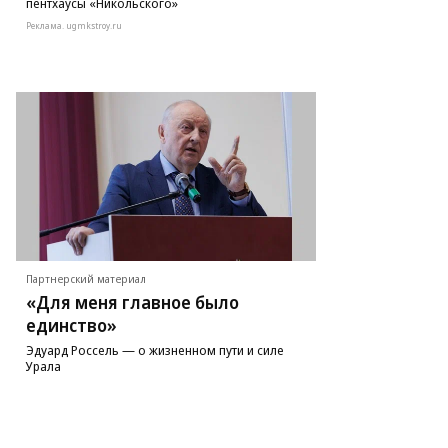
пентхаусы «Никольского»
Реклама. ugmkstroy.ru
Партнерский материал
«Для меня главное было
единство»
Эдуард Россель — о жизненном пути и силе
Урала