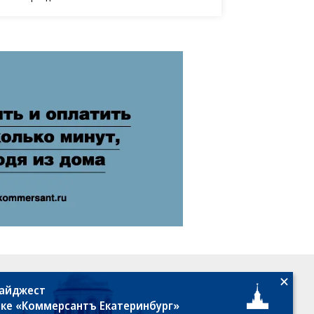
18+
дайджест
лке «Коммерсантъ Екатеринбург»