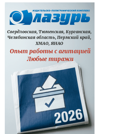
то:
гений
вленко,
ммерсантъ