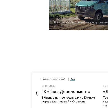
Новости компаний
Все
06.08.2026
06.
ГК «Галс-Девелопмент»
«Д
В бизнес-центре «Адмирал» в Южном
Тре
порту залит первый куб бетона
нед
слу