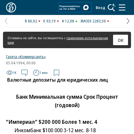
Коммерсантъ
Вход
$ 80,92
€ 93,19
¥ 12,08
IMOEX 2283,50
Предыдущая
С
страница
с
Оставаясь на сайте, вы соглашаетесь с
правилами использования
ОК
куки
Газета «Коммерсантъ»
05.04.1994, 00:00
1K
1 мин.
Валютные депозиты для юридических лиц
Банк Минимальная сумма Срок Процент
(годовой)
"Империал" $200 000 Более 1 мес. 4
Инкомбанк $100 000 3-12 мес. 8-18